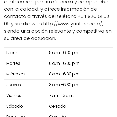
destacando por su eficiencia y compromiso
con la calidad, y ofrece información de
contacto a través del teléfono +34 926 61 03
09 y su sitio web http://www.yuntero.com/,
siendo una opción relevante y competitiva en
su área de actuación.
Lunes
8 a.m.–6:30 p.m.
Martes
8 a.m.–6:30 p.m.
Miércoles
8 a.m.–6:30 p.m.
Jueves
8 a.m.–6:30 p.m.
Viernes
7 a.m.–3 p.m.
Sábado
Cerrado
Domingo
Cerrado