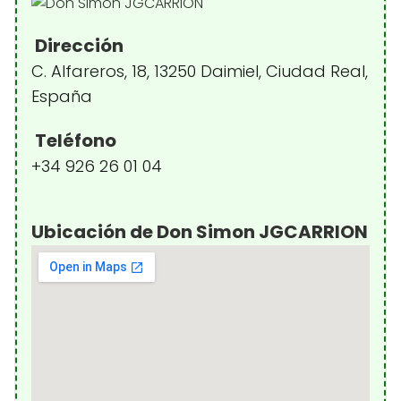
Dirección
C. Alfareros, 18, 13250 Daimiel, Ciudad Real,
España
Teléfono
+34 926 26 01 04
Ubicación de Don Simon JGCARRION