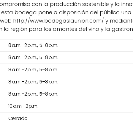
compromiso con la producción sostenible y la inn
 esta bodega pone a disposición del público un
io web http://www.bodegaslaunion.com/ y mediante
 la región para los amantes del vino y la gastron
8 a.m.–2 p.m., 5–8 p.m.
8 a.m.–2 p.m., 5–8 p.m.
8 a.m.–2 p.m., 5–8 p.m.
8 a.m.–2 p.m., 5–8 p.m.
8 a.m.–2 p.m., 5–8 p.m.
10 a.m.–2 p.m.
Cerrado