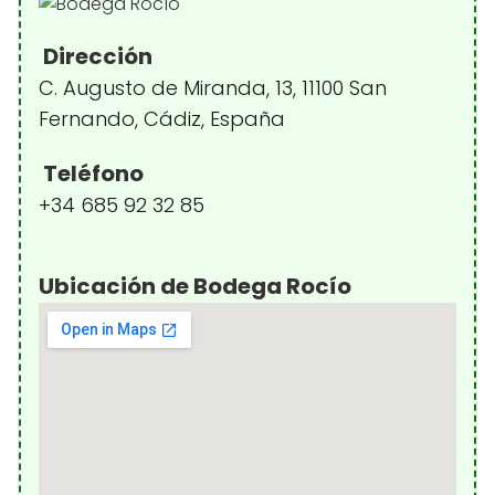
Dirección
C. Augusto de Miranda, 13, 11100 San
Fernando, Cádiz, España
Teléfono
+34 685 92 32 85
Ubicación de Bodega Rocío