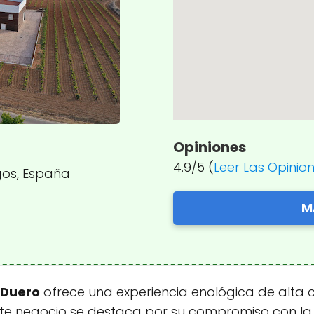
Opiniones
4.9/5 (
Leer Las Opinio
rgos, España
M
 Duero
ofrece una experiencia enológica de alta 
ste negocio se destaca por su compromiso con la