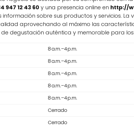
4 947 12 43 60
y una presencia online en
http://
información sobre sus productos y servicios. La v
alidad aprovechando al máximo las característica
a de degustación auténtica y memorable para los
8 a.m.–4 p.m.
8 a.m.–4 p.m.
8 a.m.–4 p.m.
8 a.m.–4 p.m.
8 a.m.–4 p.m.
Cerrado
Cerrado