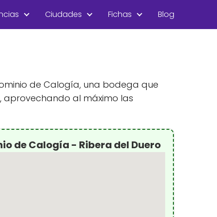
ncias
Ciudades
Fichas
Blog
l dominio de Calogía, una bodega que
d, aprovechando al máximo las
io de Calogía - Ribera del Duero