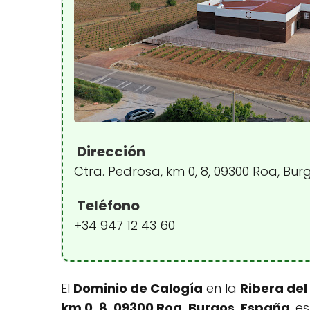
Dirección
Ctra. Pedrosa, km 0, 8, 09300 Roa, Bu
Teléfono
+34 947 12 43 60
El
Dominio de Calogía
en la
Ribera del
km 0, 8, 09300 Roa, Burgos, España
, e