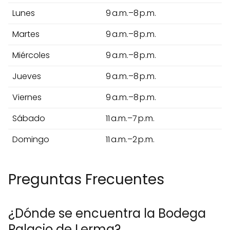
Lunes
9 a.m.–8 p.m.
Martes
9 a.m.–8 p.m.
Miércoles
9 a.m.–8 p.m.
Jueves
9 a.m.–8 p.m.
Viernes
9 a.m.–8 p.m.
Sábado
11 a.m.–7 p.m.
Domingo
11 a.m.–2 p.m.
Preguntas Frecuentes
¿Dónde se encuentra la Bodega
Palacio de Lerma?