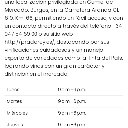
una localización privilegiada en Gumiel de
Mercado, Burgos, en la Carretera Aranda CL-
619, Km. 66, permitiendo un fácil acceso, y con
un contacto directo a través del teléfono +34
947 54 69 00 o su sitio web
http://pradorey.es/, destacando por sus
vinificaciones cuidadosas y un manejo
experto de variedades como la Tinta del País,
logrando vinos con un gran carácter y
distinción en el mercado.
Lunes
9 a.m.–6 p.m.
Martes
9 a.m.–6 p.m.
Miércoles
9 a.m.–6 p.m.
Jueves
9 a.m.–6 p.m.