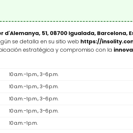
r d'Alemanya, 51, 08700 Igualada, Barcelona, 
egún se detalla en su sitio web
https://insolity.co
bicación estratégica y compromiso con la
innova
10 a.m.–1 p.m., 3–6 p.m.
10 a.m.–1 p.m., 3–6 p.m.
10 a.m.–1 p.m., 3–6 p.m.
10 a.m.–1 p.m., 3–6 p.m.
10 a.m.–1 p.m.