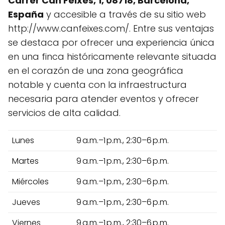
Carrer Can Feixes, 1, 08718, Barcelona,
España
y accesible a través de su sitio web
http://www.canfeixes.com/. Entre sus ventajas
se destaca por ofrecer una experiencia única
en una finca históricamente relevante situada
en el corazón de una zona geográfica
notable y cuenta con la infraestructura
necesaria para atender eventos y ofrecer
servicios de alta calidad.
Lunes
9 a.m.–1 p.m., 2:30–6 p.m.
Martes
9 a.m.–1 p.m., 2:30–6 p.m.
Miércoles
9 a.m.–1 p.m., 2:30–6 p.m.
Jueves
9 a.m.–1 p.m., 2:30–6 p.m.
Viernes
9 a.m.–1 p.m., 2:30–6 p.m.