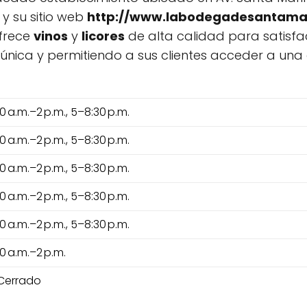
y su sitio web
http://www.labodegadesantama
ofrece
vinos
y
licores
de alta calidad para satisfa
única y permitiendo a sus clientes acceder a u
10 a.m.–2 p.m., 5–8:30 p.m.
10 a.m.–2 p.m., 5–8:30 p.m.
10 a.m.–2 p.m., 5–8:30 p.m.
10 a.m.–2 p.m., 5–8:30 p.m.
10 a.m.–2 p.m., 5–8:30 p.m.
10 a.m.–2 p.m.
Cerrado