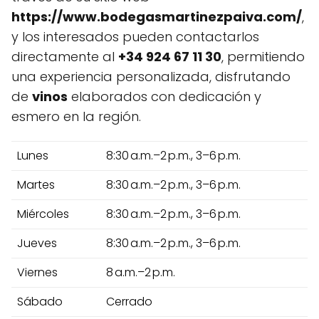
https://www.bodegasmartinezpaiva.com/
,
y los interesados pueden contactarlos
directamente al
+34 924 67 11 30
, permitiendo
una experiencia personalizada, disfrutando
de
vinos
elaborados con dedicación y
esmero en la región.
Lunes
8:30 a.m.–2 p.m., 3–6 p.m.
Martes
8:30 a.m.–2 p.m., 3–6 p.m.
Miércoles
8:30 a.m.–2 p.m., 3–6 p.m.
Jueves
8:30 a.m.–2 p.m., 3–6 p.m.
Viernes
8 a.m.–2 p.m.
Sábado
Cerrado