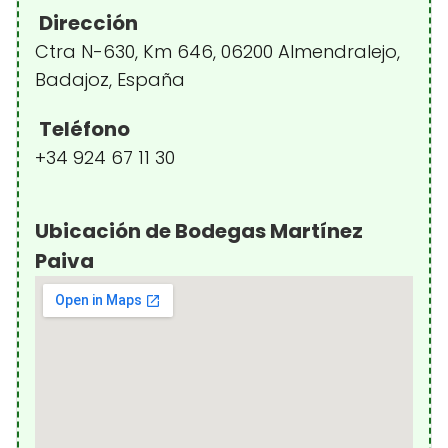
Dirección
Ctra N-630, Km 646, 06200 Almendralejo,
Badajoz, España
Teléfono
+34 924 67 11 30
Ubicación de Bodegas Martínez
Paiva