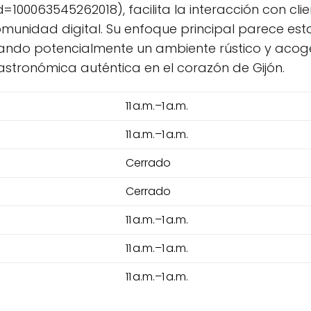
100063545262018), facilita la interacción con clien
 comunidad digital. Su enfoque principal parece es
ndo potencialmente un ambiente rústico y acogedo
stronómica auténtica en el corazón de Gijón.
11 a.m.–1 a.m.
11 a.m.–1 a.m.
Cerrado
Cerrado
11 a.m.–1 a.m.
11 a.m.–1 a.m.
11 a.m.–1 a.m.