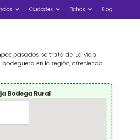
ncias
Ciudades
Fichas
Blog
mpos pasados, se trata de 'La Vieja
n bodeguera en la región, ofreciendo
eja Bodega Rural