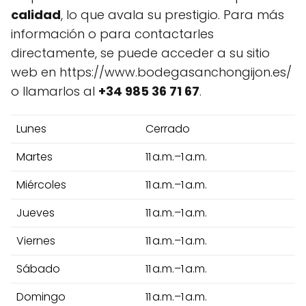
calidad
, lo que avala su prestigio. Para más
información o para contactarles
directamente, se puede acceder a su sitio
web en https://www.bodegasanchongijon.es/
o llamarlos al
+34 985 36 71 67
.
Lunes
Cerrado
Martes
11 a.m.–1 a.m.
Miércoles
11 a.m.–1 a.m.
Jueves
11 a.m.–1 a.m.
Viernes
11 a.m.–1 a.m.
Sábado
11 a.m.–1 a.m.
Domingo
11 a.m.–1 a.m.