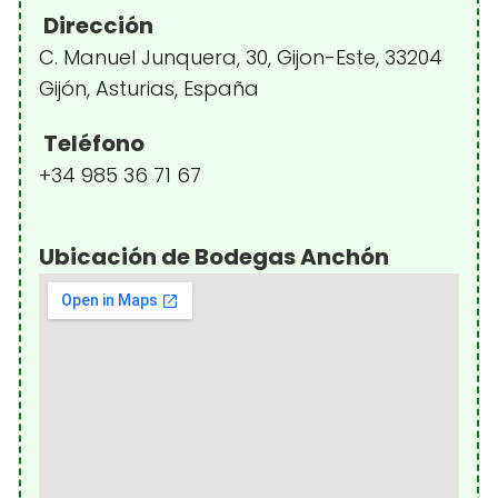
Dirección
C. Manuel Junquera, 30, Gijon-Este, 33204
Gijón, Asturias, España
Teléfono
+34 985 36 71 67
Ubicación de Bodegas Anchón