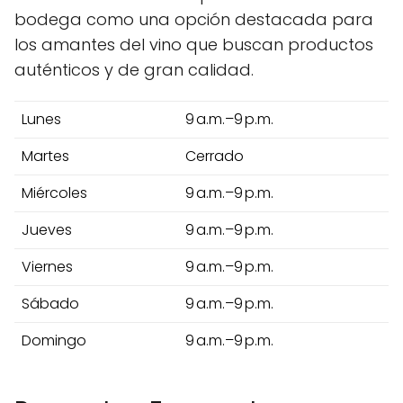
bodega como una opción destacada para
los amantes del vino que buscan productos
auténticos y de gran calidad.
Lunes
9 a.m.–9 p.m.
Martes
Cerrado
Miércoles
9 a.m.–9 p.m.
Jueves
9 a.m.–9 p.m.
Viernes
9 a.m.–9 p.m.
Sábado
9 a.m.–9 p.m.
Domingo
9 a.m.–9 p.m.