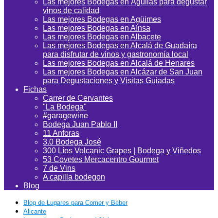
Las mejores Bodegas en Águilas para degustar
vinos de calidad
Las mejores Bodegas en Agüimes
Las mejores Bodegas en Aínsa
Las mejores Bodegas en Albacete
Las mejores Bodegas en Alcalá de Guadaíra
para disfrutar de vinos y gastronomía local
Las mejores Bodegas en Alcalá de Henares
Las mejores Bodegas en Alcázar de San Juan
para Degustaciones y Visitas Guiadas
Fichas
Carrer de Cervantes
"La Bodega"
#garagewine
Bodega Juan Pablo II
11 Anforas
3.0 Bodega José
300 Líos Volcanic Grapes | Bodega y Viñedos
53 Covetes Mercacentro Gourmet
7 de Vins
A capilla bodegon
Blog
Blog de Lugares para Comer y Beber
Alicante