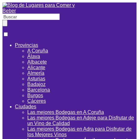
Provincias
A Coruña
Álava
Albacete
Alicante
Almería
Asturias
Badajoz
Barcelona
Burgos
Cáceres
Ciudades
Las mejores Bodegas en A Coruña
Las mejores Bodegas en Adeje para Disfrutar de
un Vino de Calidad
Las mejores Bodegas en Adra para Disfrutar de
los Mejores Vinos