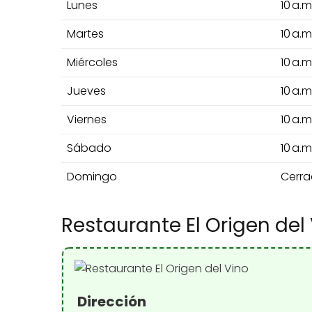
Lunes
10 a.m
Martes
10 a.m
Miércoles
10 a.m
Jueves
10 a.m
Viernes
10 a.m
Sábado
10 a.m
Domingo
Cerr
Restaurante El Origen del
Dirección