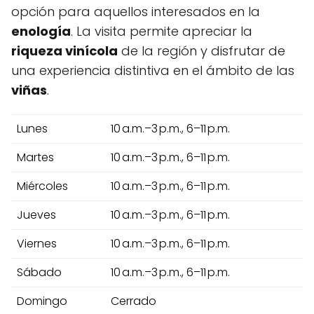
opción para aquellos interesados en la
enología
. La visita permite apreciar la
riqueza vinícola
de la región y disfrutar de
una experiencia distintiva en el ámbito de las
viñas
.
Lunes
10 a.m.–3 p.m., 6–11 p.m.
Martes
10 a.m.–3 p.m., 6–11 p.m.
Miércoles
10 a.m.–3 p.m., 6–11 p.m.
Jueves
10 a.m.–3 p.m., 6–11 p.m.
Viernes
10 a.m.–3 p.m., 6–11 p.m.
Sábado
10 a.m.–3 p.m., 6–11 p.m.
Domingo
Cerrado