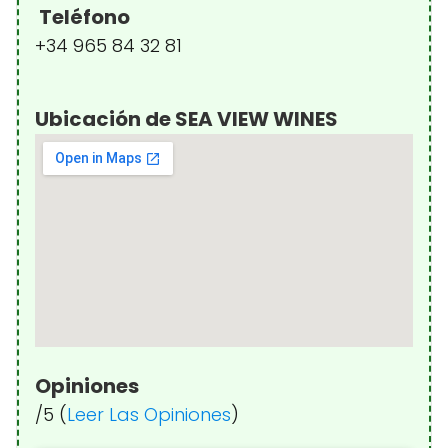
Teléfono
+34 965 84 32 81
Ubicación de SEA VIEW WINES
Opiniones
/5 (
Leer Las Opiniones
)