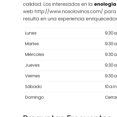
calidad. Los interesados en la
enología
web http://www.nosolovinos.com/ para u
resulta en una experiencia enriqueced
Lunes
9:30 a
Martes
9:30 a
Miércoles
9:30 a
Jueves
9:30 a
Viernes
9:30 a
Sábado
10 a.m
Domingo
Cerr