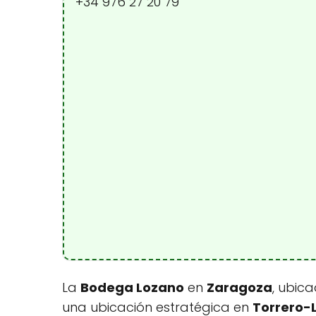
+34 976 27 20 79
La
Bodega Lozano
en
Zaragoza
, ubica
una ubicación estratégica en
Torrero-