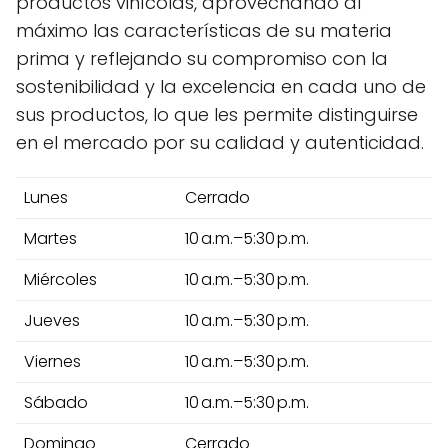
productos vinícolas, aprovechando al
máximo las características de su materia
prima y reflejando su compromiso con la
sostenibilidad y la excelencia en cada uno de
sus productos, lo que les permite distinguirse
en el mercado por su calidad y autenticidad.
Lunes
Cerrado
Martes
10 a.m.–5:30 p.m.
Miércoles
10 a.m.–5:30 p.m.
Jueves
10 a.m.–5:30 p.m.
Viernes
10 a.m.–5:30 p.m.
Sábado
10 a.m.–5:30 p.m.
Domingo
Cerrado