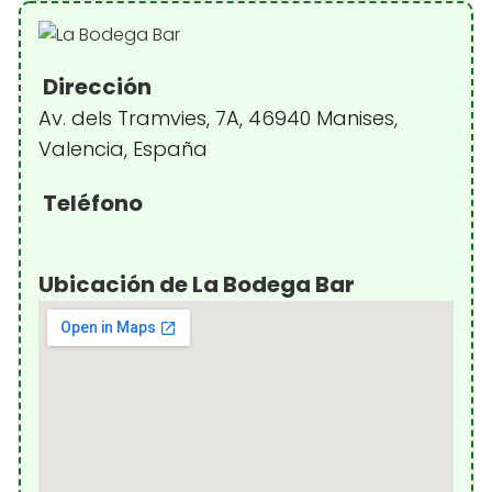
Dirección
Av. dels Tramvies, 7A, 46940 Manises,
Valencia, España
Teléfono
Ubicación de La Bodega Bar