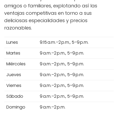
amigos o familiares, explotando así las
ventajas competitivas en torno a sus
deliciosas especialidades y precios
razonables.
Lunes
9:15 a.m.–2 p.m., 5–9 p.m.
Martes
9 a.m.–2 p.m., 5–9 p.m.
Miércoles
9 a.m.–2 p.m., 5–9 p.m.
Jueves
9 a.m.–2 p.m., 5–9 p.m.
Viernes
9 a.m.–2 p.m., 5–9 p.m.
Sábado
9 a.m.–2 p.m., 5–9 p.m.
Domingo
9 a.m.–2 p.m.