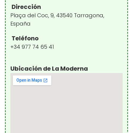
Dirección
Plaça del Coc, 9, 43540 Tarragona,
España
Teléfono
+34 977 74 65 41
Ubicación de La Moderna