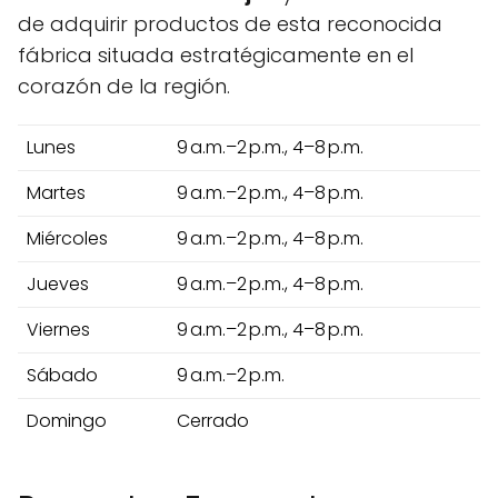
de adquirir productos de esta reconocida
fábrica situada estratégicamente en el
corazón de la región.
Lunes
9 a.m.–2 p.m., 4–8 p.m.
Martes
9 a.m.–2 p.m., 4–8 p.m.
Miércoles
9 a.m.–2 p.m., 4–8 p.m.
Jueves
9 a.m.–2 p.m., 4–8 p.m.
Viernes
9 a.m.–2 p.m., 4–8 p.m.
Sábado
9 a.m.–2 p.m.
Domingo
Cerrado