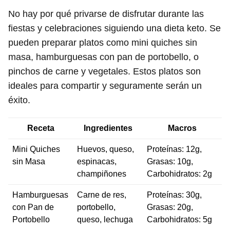
No hay por qué privarse de disfrutar durante las
fiestas y celebraciones siguiendo una dieta keto. Se
pueden preparar platos como mini quiches sin
masa, hamburguesas con pan de portobello, o
pinchos de carne y vegetales. Estos platos son
ideales para compartir y seguramente serán un
éxito.
Receta
Ingredientes
Macros
Mini Quiches
Huevos, queso,
Proteínas: 12g,
sin Masa
espinacas,
Grasas: 10g,
champiñones
Carbohidratos: 2g
Hamburguesas
Carne de res,
Proteínas: 30g,
con Pan de
portobello,
Grasas: 20g,
Portobello
queso, lechuga
Carbohidratos: 5g