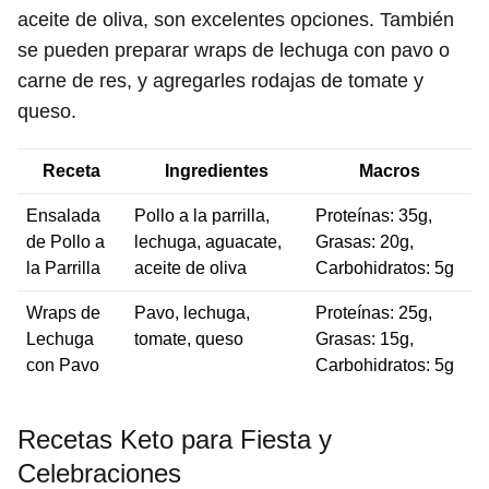
aceite de oliva, son excelentes opciones. También
se pueden preparar wraps de lechuga con pavo o
carne de res, y agregarles rodajas de tomate y
queso.
Receta
Ingredientes
Macros
Ensalada
Pollo a la parrilla,
Proteínas: 35g,
de Pollo a
lechuga, aguacate,
Grasas: 20g,
la Parrilla
aceite de oliva
Carbohidratos: 5g
Wraps de
Pavo, lechuga,
Proteínas: 25g,
Lechuga
tomate, queso
Grasas: 15g,
con Pavo
Carbohidratos: 5g
Recetas Keto para Fiesta y
Celebraciones