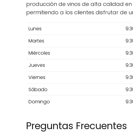
producción de vinos de alta calidad en 
permitiendo a los clientes disfrutar d
Lunes
9:3
Martes
9:3
Miércoles
9:3
Jueves
9:3
Viernes
9:3
Sábado
9:3
Domingo
9:3
Preguntas Frecuentes