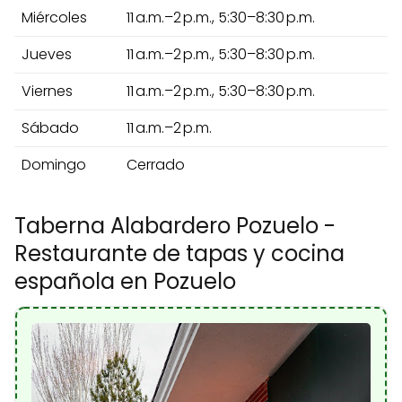
Miércoles
11 a.m.–2 p.m., 5:30–8:30 p.m.
Jueves
11 a.m.–2 p.m., 5:30–8:30 p.m.
Viernes
11 a.m.–2 p.m., 5:30–8:30 p.m.
Sábado
11 a.m.–2 p.m.
Domingo
Cerrado
Taberna Alabardero Pozuelo -
Restaurante de tapas y cocina
española en Pozuelo