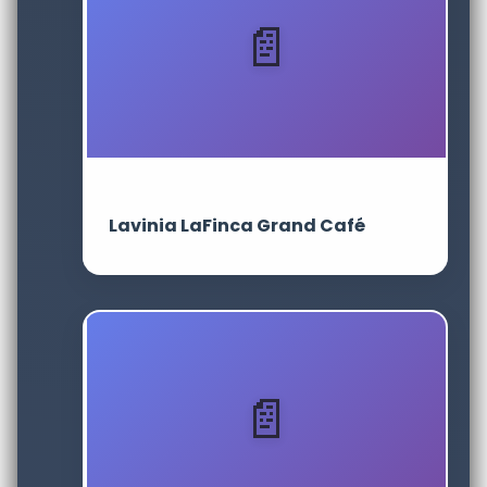
Lavinia LaFinca Grand Café