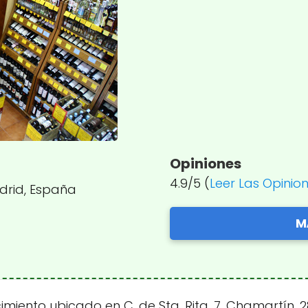
Opiniones
4.9/5 (
Leer Las Opinio
adrid, España
M
miento ubicado en C. de Sta. Rita, 7, Chamartín, 