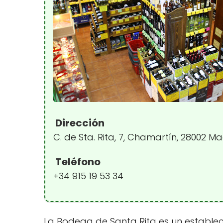
Dirección
C. de Sta. Rita, 7, Chamartín, 28002 M
Teléfono
+34 915 19 53 34
La Bodega de Santa Rita es un estableci