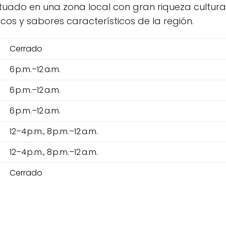
tuado en una zona local con gran riqueza cultura
cos y sabores característicos de la región.
Cerrado
6 p.m.–12 a.m.
6 p.m.–12 a.m.
6 p.m.–12 a.m.
12–4 p.m., 8 p.m.–12 a.m.
12–4 p.m., 8 p.m.–12 a.m.
Cerrado