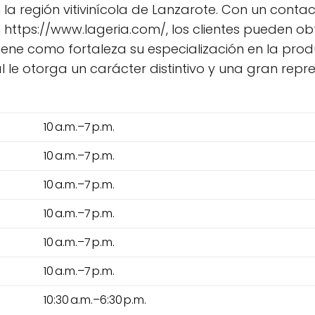
la región vitivinícola de Lanzarote. Con un contac
 en https://www.lageria.com/, los clientes pueden o
e como fortaleza su especialización en la prod
l le otorga un carácter distintivo y una gran repr
10 a.m.–7 p.m.
10 a.m.–7 p.m.
10 a.m.–7 p.m.
10 a.m.–7 p.m.
10 a.m.–7 p.m.
10 a.m.–7 p.m.
10:30 a.m.–6:30 p.m.