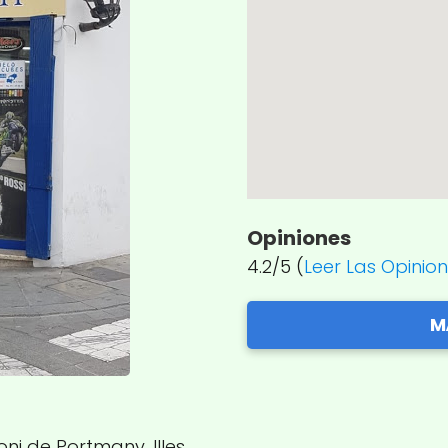
Opiniones
4.2/5 (
Leer Las Opinio
M
oni de Portmany, Illes