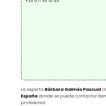
+34 971 55 19 44
La experta
Bàrbara Galmés Pascual
of
España
donde se puede contactar lla
profesional.