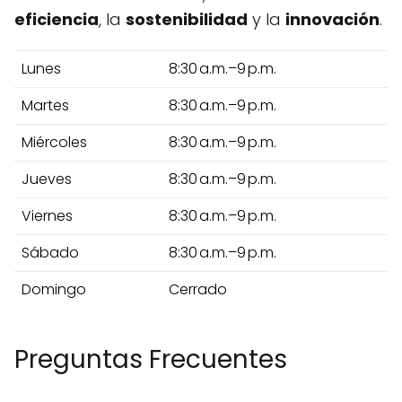
eficiencia
, la
sostenibilidad
y la
innovación
.
Lunes
8:30 a.m.–9 p.m.
Martes
8:30 a.m.–9 p.m.
Miércoles
8:30 a.m.–9 p.m.
Jueves
8:30 a.m.–9 p.m.
Viernes
8:30 a.m.–9 p.m.
Sábado
8:30 a.m.–9 p.m.
Domingo
Cerrado
Preguntas Frecuentes