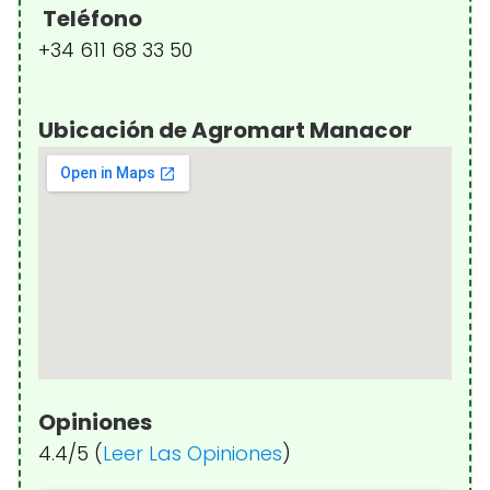
Teléfono
+34 611 68 33 50
Ubicación de Agromart Manacor
Opiniones
4.4/5 (
Leer Las Opiniones
)