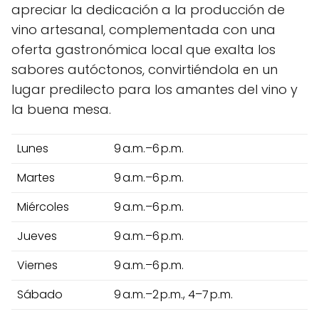
apreciar la dedicación a la producción de
vino artesanal, complementada con una
oferta gastronómica local que exalta los
sabores autóctonos, convirtiéndola en un
lugar predilecto para los amantes del vino y
la buena mesa.
Lunes
9 a.m.–6 p.m.
Martes
9 a.m.–6 p.m.
Miércoles
9 a.m.–6 p.m.
Jueves
9 a.m.–6 p.m.
Viernes
9 a.m.–6 p.m.
Sábado
9 a.m.–2 p.m., 4–7 p.m.