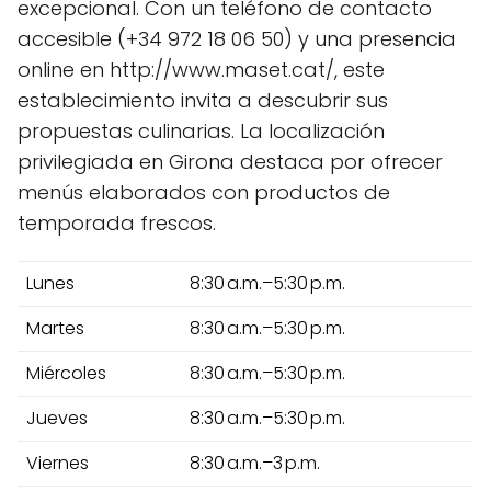
excepcional. Con un teléfono de contacto
accesible (+34 972 18 06 50) y una presencia
online en http://www.maset.cat/, este
establecimiento invita a descubrir sus
propuestas culinarias. La localización
privilegiada en Girona destaca por ofrecer
menús elaborados con productos de
temporada frescos.
Lunes
8:30 a.m.–5:30 p.m.
Martes
8:30 a.m.–5:30 p.m.
Miércoles
8:30 a.m.–5:30 p.m.
Jueves
8:30 a.m.–5:30 p.m.
Viernes
8:30 a.m.–3 p.m.