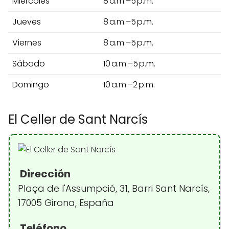
Miércoles
8 a.m.–5 p.m.
Jueves
8 a.m.–5 p.m.
Viernes
8 a.m.–5 p.m.
Sábado
10 a.m.–5 p.m.
Domingo
10 a.m.–2 p.m.
El Celler de Sant Narcís
Dirección
Plaça de l'Assumpció, 31, Barri Sant Narcís,
17005 Girona, España
Teléfono