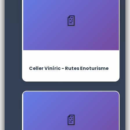
Celler Viníric - Rutes Enoturisme