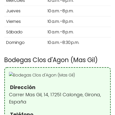
Miércoles
10 a.m.–8 p.m.
Jueves
10 a.m.–8 p.m.
Viernes
10 a.m.–8 p.m.
Sábado
10 a.m.–8 p.m.
Domingo
10 a.m.–8:30 p.m.
Bodegas Clos d'Agon (Mas Gil)
Dirección
Carrer Mas Gil, 14, 17251 Calonge, Girona,
España
Teléfono