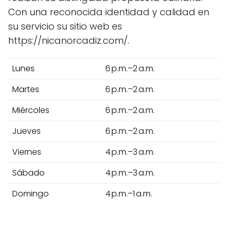
Con una reconocida identidad y calidad en
su servicio su sitio web es
https://nicanorcadiz.com/.
Lunes
6 p.m.–2 a.m.
Martes
6 p.m.–2 a.m.
Miércoles
6 p.m.–2 a.m.
Jueves
6 p.m.–2 a.m.
Viernes
4 p.m.–3 a.m.
Sábado
4 p.m.–3 a.m.
Domingo
4 p.m.–1 a.m.