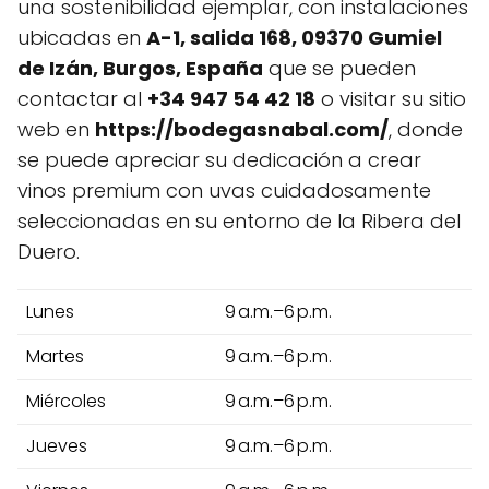
una sostenibilidad ejemplar, con instalaciones
ubicadas en
A-1, salida 168, 09370 Gumiel
de Izán, Burgos, España
que se pueden
contactar al
+34 947 54 42 18
o visitar su sitio
web en
https://bodegasnabal.com/
, donde
se puede apreciar su dedicación a crear
vinos premium con uvas cuidadosamente
seleccionadas en su entorno de la Ribera del
Duero.
Lunes
9 a.m.–6 p.m.
Martes
9 a.m.–6 p.m.
Miércoles
9 a.m.–6 p.m.
Jueves
9 a.m.–6 p.m.