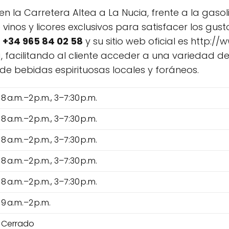
en la Carretera Altea a La Nucia, frente a la gasol
inos y licores exclusivos para satisfacer los gus
l
+34 965 84 02 58
y su sitio web oficial es http:/
 facilitando al cliente acceder a una variedad d
de bebidas espirituosas locales y foráneos.
8 a.m.–2 p.m., 3–7:30 p.m.
8 a.m.–2 p.m., 3–7:30 p.m.
8 a.m.–2 p.m., 3–7:30 p.m.
8 a.m.–2 p.m., 3–7:30 p.m.
8 a.m.–2 p.m., 3–7:30 p.m.
9 a.m.–2 p.m.
Cerrado