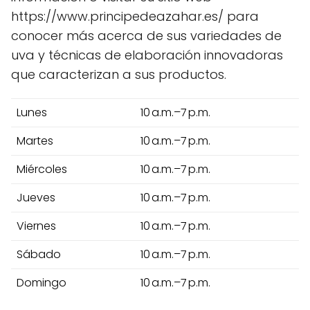
https://www.principedeazahar.es/ para
conocer más acerca de sus variedades de
uva y técnicas de elaboración innovadoras
que caracterizan a sus productos.
Lunes
10 a.m.–7 p.m.
Martes
10 a.m.–7 p.m.
Miércoles
10 a.m.–7 p.m.
Jueves
10 a.m.–7 p.m.
Viernes
10 a.m.–7 p.m.
Sábado
10 a.m.–7 p.m.
Domingo
10 a.m.–7 p.m.